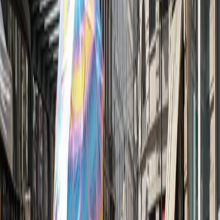
Lombardia dovesse prendere una quota di
profughi siriani
. E lo
spazio in Expo ha le caratteristiche adatte per l’accoglienza.
“Il
Comune di Milano
non c’entra niente, è una decisione
nazionale. Rientra in un piano del prefetto Alessandro Marangoni –
spiega ai nostri microfoni l’
Assessore alle Politiche sociali
Pierfrancesco Majorino
-. Se qualcuno dice no, però, serve capire
allora dove li si mette. Il piano di Maroni è chiaro: scaricare tutto al
Comune di Milano”. Pierfrancesco Majorino esclude che Giuseppe
Sala abbia avuto un ruolo nella partita.
Ma al contrario ormai la polemica è solo politica. E il bersaglio è
Sala in veste di candidato sindaco. “Credo che sia un errore. Prendo
atto di questa decisione – fa sapere Roberto Maroni -, non ho alcun
potere per impedirla, ma ho fatto presente la mia totale contrarietà.
So di una lettera che sarebbe stata mandata
alla società Expo
, nella
quale si dice che in merito ci sarebbe stato un accordo con l’ex
commissario Giuseppe Sala. Se così fosse, sarebbe ancora più grave,
perché lui non poteva decidere senza coinvolgere il
Consiglio di
amministrazione
e, vista la delicatezza della questione, senza
informare il presidente della Regione. Mi riservo comunque di fare
gli approfondimenti necessari, ma soprattutto confermo la mia totale
contrarietà a questo insediamento”. L’interessato, Sala, ha smentito.
“Maroni tenta di strumentalizzare Expo per la campagna elettorale di