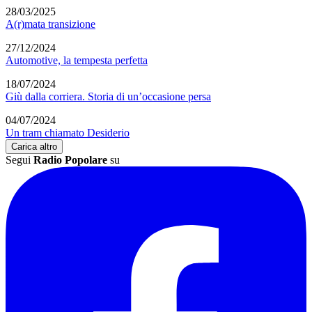
28/03/2025
A(r)mata transizione
27/12/2024
Automotive, la tempesta perfetta
18/07/2024
Giù dalla corriera. Storia di un’occasione persa
04/07/2024
Un tram chiamato Desiderio
Carica altro
Segui
Radio Popolare
su