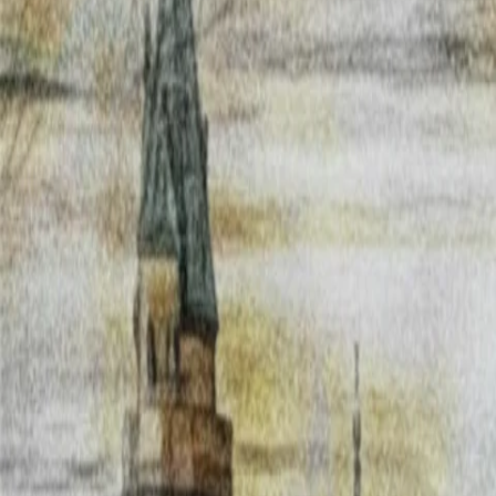
Radio Popolare Home
Radio
Palinsesto
Trasmissioni
Collezioni
Podcast
News
Iniziative
La storia
sostienici
Apri ricerca
Favole al microfono di domenica 04/07/2021
Back 10 seconds
Play
Forward 10 seconds
00:00
00:00